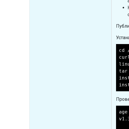
Публи
Устан
cd 
cur
lin
tar
ins
ins
Прове
age
v1.