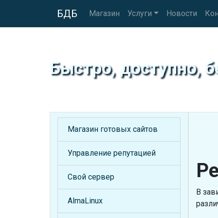
БДБ
Магазин
Услуги
Новости
Ко
Быстро, доступно, б
Магазин готовых сайтов
Управление репутацией
Ре
Свой сервер
В зав
AlmaLinux
разли