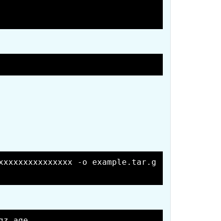
xxxxxxxxxxxxxxx -o example.tar.g
gz.age