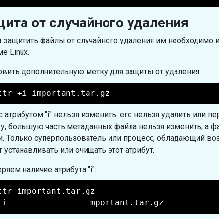
ита от случайного удаления
 защитить файлы от случайного удаления им необходимо 
е Linux.
овить дополнительную метку для защиты от удаления:
ttr +i important.tar.gz
с атрибутом "i" нельзя изменить: его нельзя удалить или п
у, большую часть метаданных файла нельзя изменить, а 
и. Только суперпользователь или процесс, обладающий 
 устанавливать или очищать этот атрибут.
ряем наличие атрибута "i":
ttr important.tar.gz
-i--------------- important.tar.gz