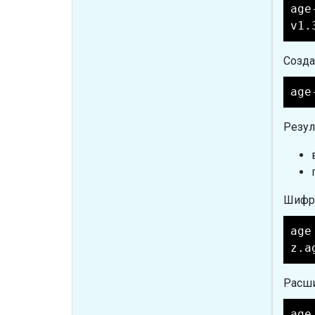
age
v1.
Созда
age
Резул
Шифру
age
z.a
Расш
age