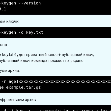
-keygen --version
3.1
ем ключи:
-keygen -o key.txt
ьтат:
в key.txt будет приватный ключ + публичный ключ;
публичный ключ команда покажет на экране.
ем архив:
 -r age1xxxxxxxxxxxxxxxxxxxxxxxxxxxxxxxxxxxxx
ge example.tar.gz
ифровываем архив:
 -d -i key.txt -o example.tar.gz example.tar.