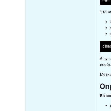
Что в
chm
А луч
необх
Метки
Оп
В как