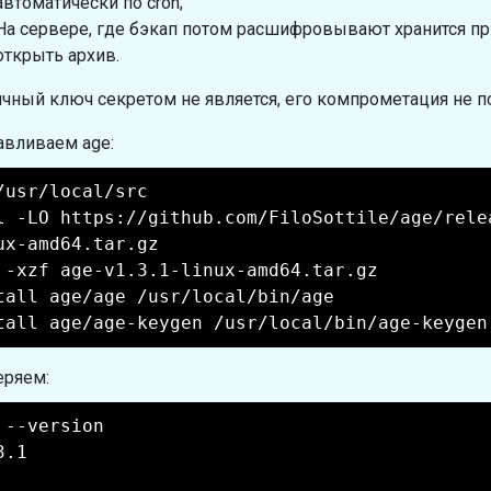
автоматически по cron;
На сервере, где бэкап потом расшифровывают хранится пр
открыть архив.
чный ключ секретом не является, его компрометация не 
авливаем age:
/usr/local/src
l -LO https://github.com/FiloSottile/age/rele
ux-amd64.tar.gz
 -xzf age-v1.3.1-linux-amd64.tar.gz
tall age/age /usr/local/bin/age
tall age/age-keygen /usr/local/bin/age-keygen
ряем:
 --version
3.1