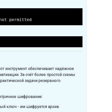
not permitted
тот инструмент обеспечивает надёжное
атизации. За счёт более простой схемы
практической задачи резервного
етричное шифрование:
ный ключ - им шифруется архив