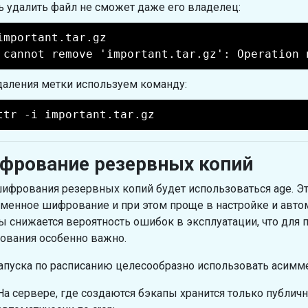
ь удалить файл не сможет даже его владелец:
important.tar.gz
 cannot remove 'important.tar.gz': Operation 
даления метки используем команду:
ttr -i important.tar.gz
фрование резервных копий
ифрования резервных копий будет использоваться age. Э
менное шифрование и при этом проще в настройке и автом
ы снижается вероятность ошибок в эксплуатации, что для 
ования особенно важно.
апуска по расписанию целесообразно использовать асимм
На сервере, где создаются бэкапы хранится только публич