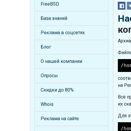
FreeBSD
На
База знаний
ко
Реклама в соцсетях
Архив
Блог
Файлы
О нашей компании
/ho
Опросы
соотв
на Pe
Скидки до 80%
Всё п
их ск
Whois
Для э
Реклама на сайте
/ho