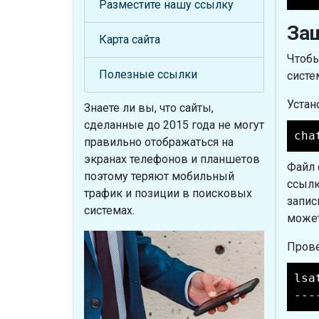
Разместите нашу ссылку
Защ
Карта сайта
Чтобы
Полезные ссылки
систем
Устан
Знаете ли вы, что
сайты,
сделанные до 2015 года не могут
cha
правильно отображаться на
экранах телефонов и планшетов
Файл 
поэтому теряют мобильный
ссылк
трафик и позиции в поисковых
запис
системах.
может
Прове
lsa
---