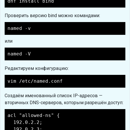
dnf install bind
Проверить версию bind можно командами:
named -v
или
named -V
Редактируем конфигурацию:
vim /etc/named.conf
Создаём именованный список IP-адресов —
вторичных DNS-серверов, которым разрешён доступ:
acl "allowed-ns" {
192.0.2.2;
192.0.2.3;