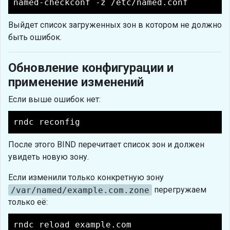
named-checkconf -z /etc/named.conf
Выйдет список загруженных зон в котором не должно
быть ошибок.
Обновление конфигурации и
применение изменений
Если выше ошибок нет:
rndc reconfig
После этого BIND перечитает список зон и должен
увидеть новую зону.
Если изменили только конкретную зону
/var/named/example.com.zone
перегружаем
только её:
rndc reload example.com