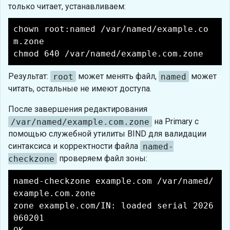
только читает, устанавливаем:
chown root:named /var/named/example.co
m.zone
chmod 640 /var/named/example.com.zone
Результат:
root
может менять файл,
named
может
читать, остальные не имеют доступа.
После завершения редактирования
/var/named/example.com.zone
на Primary с
помощью служебной утилиты BIND для валидации
синтаксиса и корректности файла
named-
checkzone
проверяем файл зоны:
named-checkzone example.com /var/named/
example.com.zone
zone example.com/IN: loaded serial 2026
060201