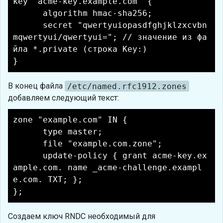
key "acme-key.example.com" {
algorithm hmac-sha256;
secret "qwertyuiopasdfghjklzxcvbn
mqwertyui/qwertyui="; // значение из фа
йла *.private (строка Key:)
}
В конец файла
/etc/named.rfc1912.zones
добавляем следующий текст:
zone "example.com" IN {
type master;
file "example.com.zone";
update-policy { grant acme-key.ex
ample.com. name _acme-challenge.exampl
e.com. TXT; };
};
Создаем ключ RNDC необходимый для