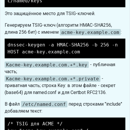
c/named/keys
Это защищённое место для TSIG-ключей.
Генерируем TSIG-ключ (алгоритм HMAC-SHA256,
длина 256 бит) с именем
acme-key.example.com
:
dnssec-keygen -a HMAC-SHA256 -b 256 -n
HOST acme-key.example.com
Kacme-key.example.com.+*.key
- публичная
часть;
Kacme-key.example.com.+*.private
-
приватная часть; строка Key: в этом файле - секрет
(base64) для named.conf и для Certbot RFC2136.
В файл
/etc/named.conf
перед строками "include"
добавляем текст:
/* TSIG для ACME */