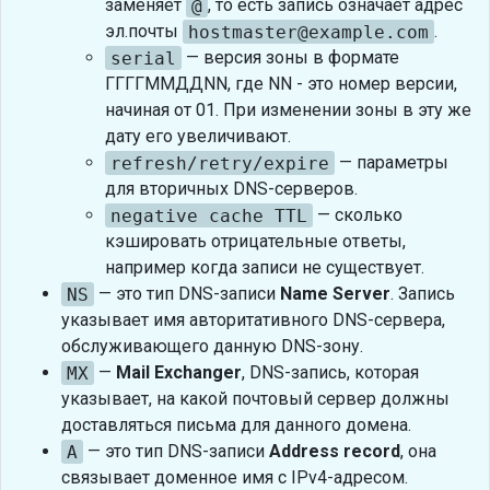
заменяет
@
, то есть запись означает адрес
эл.почты
hostmaster@example.com
.
serial
— версия зоны в формате
ГГГГММДДNN, где NN - это номер версии,
начиная от 01. При изменении зоны в эту же
дату его увеличивают.
refresh/retry/expire
— параметры
для вторичных DNS-серверов.
negative cache TTL
— сколько
кэшировать отрицательные ответы,
например когда записи не существует.
NS
— это тип DNS-записи
Name Server
. Запись
указывает имя авторитативного DNS-сервера,
обслуживающего данную DNS-зону.
MX
—
Mail Exchanger
, DNS-запись, которая
указывает, на какой почтовый сервер должны
доставляться письма для данного домена.
A
— это тип DNS-записи
Address record
, она
связывает доменное имя с IPv4-адресом.