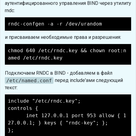
аутентифицированного управления BIND через утилиту
rndc:
rndc-confgen -a -r /dev/urandom
и присваиваем необходимые права и разрешения:
chmod 640 /etc/rndc.key && chown root:n
amed /etc/rndc.key
Подключаем RNDC в BIND - добавляем в файл
/etc/named.conf
перед include'ами следующий
текст:
include "/etc/rndc.key";
controls {
inet 127.0.0.1 port 953 allow { 1
27.0.0.1; } keys { "rndc-key"; };
};