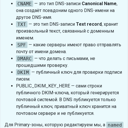
CNAME
— это тип DNS-записи
Canonical Name
,
она создаёт псевдоним одного DNS-имени на
другое DNS-имя.
TXT
— это тип DNS-записи
Text record
, хранит
произвольный текст, связанный с доменным
именем.
SPF
— какие серверы имеют право отправлять
почту от имени домена.
DMARC
— что делать с письмами, не
прошедшими проверку.
DKIM
— публичный ключ для проверки подписи
писем.
PUBLIC_DKIM_KEY_HERE — сами строки
публичного DKIM-ключа, который генерируется
почтовой системой. В DNS публикуется только
публичный ключ; приватный ключ хранится на
почтовом сервере и не публикуется.
Для Primary-зоны, которую редактируем мы, а
named