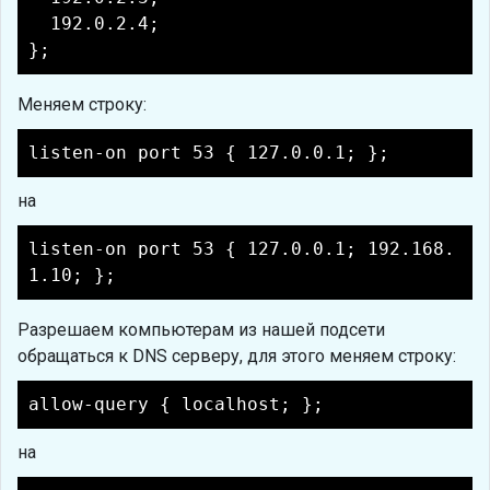
192.0.2.4;
};
Меняем строку:
listen-on port 53 { 127.0.0.1; };
на
listen-on port 53 { 127.0.0.1; 192.168.
1.10; };
Разрешаем компьютерам из нашей подсети
обращаться к DNS серверу, для этого меняем строку:
allow-query { localhost; };
на