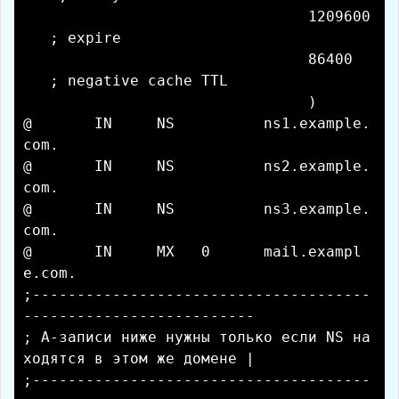
1209600
; expire
86400
; negative cache TTL
)
@ IN NS ns1.example.
com.
@ IN NS ns2.example.
com.
@ IN NS ns3.example.
com.
@ IN MX 0 mail.exampl
e.com.
;--------------------------------------
--------------------------
; A-записи ниже нужны только если NS на
ходятся в этом же домене |
;--------------------------------------