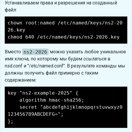
Устанавливаем права и разрешения на созданный
файл:
chown root:named /etc/named/keys/ns2-20
26.key
chmod 640 /etc/named/keys/ns2-2026.key
Вместо
ns2-2026
можно указать любое уникальное
имя ключа, по которому мы будем ссылаться в
nsd.conf и "/etc/named.conf". В результате команды мы
должны получить файл примерно с таким
содержанием:
key "ns2-example-2025" {
algorithm hmac-sha256;
secret "abcdefghijklmnopqrstuvwxyz0
123456789ABCDEFG=";
};