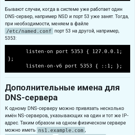
Бывают случаи, когда в системе уже работает один
DNS-сервер, например NSD и порт 53 уже занят. Тогда,
при необходимости, меняем в файле
/etc/named.conf
порт 53 на другой, например,
5353:
listen-on port 5353 { 127.0.0.1;
};
listen-on-v6 port 5353 { ::1; };
Дополнительные имена для
DNS-сервера
К одному DNS-серверу можно привязать несколько
имён NS-серверов, указывающих на один и тот же IP-
адрес. Таким образом на одном физическом сервере
можно иметь
ns1.example.com
,