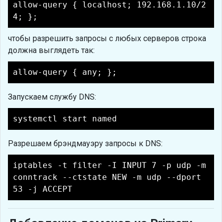
allow-query { localhost; 192.168.1.10/2
4; };
чтобы разрешить запросы с любых серверов строка
должна выглядеть так:
allow-query { any; };
Запускаем службу DNS:
systemctl start named
Разрешаем брэндмауэру запросы к DNS:
iptables -t filter -I INPUT 7 -p udp -m
conntrack --ctstate NEW -m udp --dport
53 -j ACCEPT