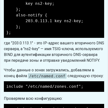
key ns2-key;
};
also-notify {
203.0.113.1 key ns2-key;
};
};
где "203.0.113.1" - это IP-адрес вашего вторичного DNS
сервера, а "ns2-key" — имя TSIG-ключа, используемого
BIND для аутентификации вторичного DNS-сервера
при передаче зоны и отправке уведомлений NOTIFY.
Чтобы данные о зонах загружались, добавляем в
конец файла
/etc/named.conf
следующую строку:
include "/etc/named/zones.conf";
Проверяем всю конфигурацию: