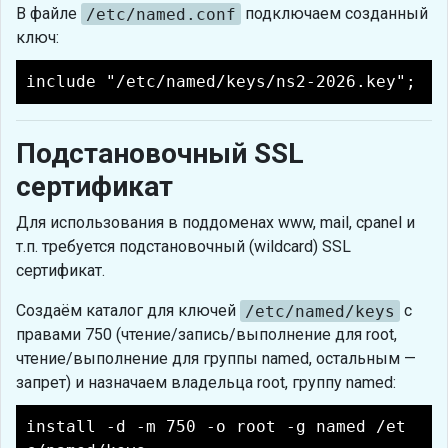
В файле
/etc/named.conf
подключаем созданный
ключ:
include "/etc/named/keys/ns2-2026.key";
Подстановочный SSL
сертификат
Для использования в поддоменах www, mail, cpanel и
т.п. требуется подстановочный (wildcard) SSL
сертификат.
Создаём каталог для ключей
/etc/named/keys
с
правами 750 (чтение/запись/выполнение для root,
чтение/выполнение для группы named, остальным —
запрет) и назначаем владельца root, группу named:
install -d -m 750 -o root -g named /et