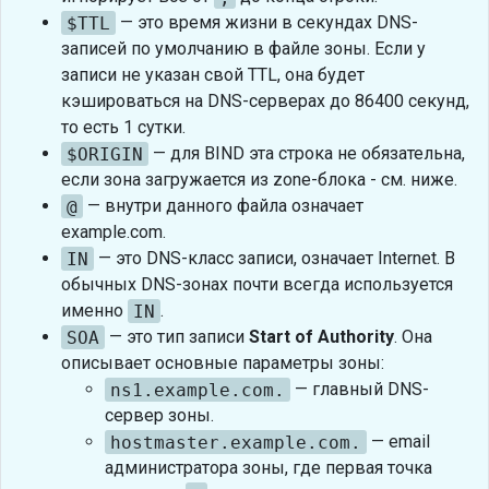
$TTL
— это время жизни в секундах DNS-
записей по умолчанию в файле зоны. Если у
записи не указан свой TTL, она будет
кэшироваться на DNS-серверах до 86400 секунд,
то есть 1 сутки.
$ORIGIN
— для BIND эта строка не обязательна,
если зона загружается из zone-блока - см. ниже.
@
— внутри данного файла означает
example.com.
IN
— это DNS-класс записи, означает Internet. В
обычных DNS-зонах почти всегда используется
именно
IN
.
SOA
— это тип записи
Start of Authority
. Она
описывает основные параметры зоны:
ns1.example.com.
— главный DNS-
сервер зоны.
hostmaster.example.com.
— email
администратора зоны, где первая точка