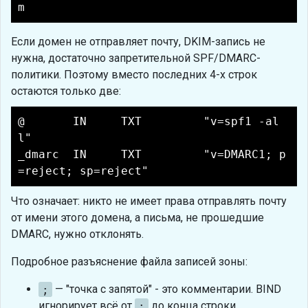
m
Если домен не отправляет почту, DKIM-запись не
нужна, достаточно запретительной SPF/DMARC-
политики. Поэтому вместо последних 4-х строк
остаются только две:
@ IN TXT "v=spf1 -al
l"
_dmarc IN TXT "v=DMARC1; p
=reject; sp=reject"
Что означает: никто не имеет права отправлять почту
от имени этого домена, а письма, не прошедшие
DMARC, нужно отклонять.
Подробное разъяснение файла записей зоны:
;
— "точка с запятой" - это комментарии. BIND
игнорирует всё от
;
до конца строки.