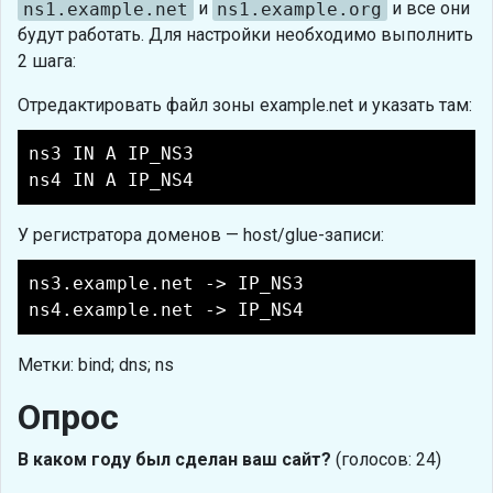
ns1.example.net
и
ns1.example.org
и все они
будут работать. Для настройки необходимо выполнить
2 шага:
Отредактировать файл зоны example.net и указать там:
ns3 IN A IP_NS3
ns4 IN A IP_NS4
У регистратора доменов — host/glue-записи:
ns3.example.net -> IP_NS3
ns4.example.net -> IP_NS4
Метки: bind; dns; ns
Опрос
В каком году был сделан ваш сайт?
(голосов: 24)