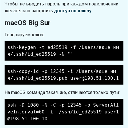
Чтобы не вводить пароль при каждом подключении
желательно настроить
доступ по ключу
.
macOS Big Sur
Генерируем ключ:
ssh-keygen -t ed25519 -f /Users/ваше_им
я/.ssh/id_ed25519 -N ""
ssh-copy-id -p 12345 -i /Users/ваше_им
я/.ssh/id_ed25519.pub user@198.51.100.1
На macOS команда такая, же, отличаются только пути:
ssh -D 1080 -N -C -p 12345 -o ServerAli
veInterval=60 -i ~/ssh/id_ed25519 user1
@198.51.100.10