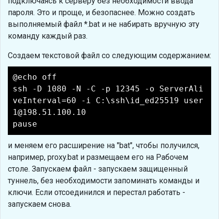
подключаясь к серверу без необходимости ввода
пароля. Это и проще, и безопаснее. Можно создать
выполняемый файл *.bat и не набирать вручную эту
команду каждый раз.
Создаем текстовой файл со следующим содержанием:
@echo off
ssh -D 1080 -N -C -p 12345 -o ServerAli
veInterval=60 -i C:\ssh\id_ed25519 user
1@198.51.100.10
pause
и меняем его расширение на "bat", чтобы получился,
например, proxy.bat и размещаем его на Рабочем
столе. Запускаем файл - запускаем защищенный
туннель, без необходимости запоминать команды и
ключи. Если отсоединился и перестал работать -
запускаем снова.