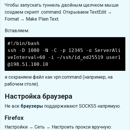
Чтобы запускать туннель двойным щелчком мыши
создаем скрипт .command. Открываем TextEdit →
Format → Make Plain Text.
Вставляем:
#!/bin/bash
ssh -D 1080 -N -C -p 12345 -o ServerAli
veInterval=60 -i ~/ssh/id_ed25519 user1
@198.51.100.10
и сохраняем файл как vpn.command (например, на
рабочем столе).
Настройка браузера
Не все
браузеры
поддерживают SOCKS5 напрямую.
Firefox
Настройки → Сеть → Настроить прокси вручную: