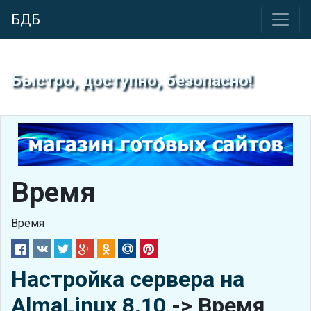
БДБ
Быстро, доступно, безопасно!
Время
Время
Настройка сервера на
AlmaLinux 8.10
-> Время