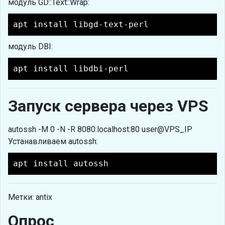
модуль GD::Text::Wrap:
apt install libgd-text-perl
модуль DBI:
apt install libdbi-perl
Запуск сервера через VPS
autossh -M 0 -N -R 8080:localhost:80 user@VPS_IP
Устанавливаем autossh:
apt install autossh
Метки: antix
Опрос