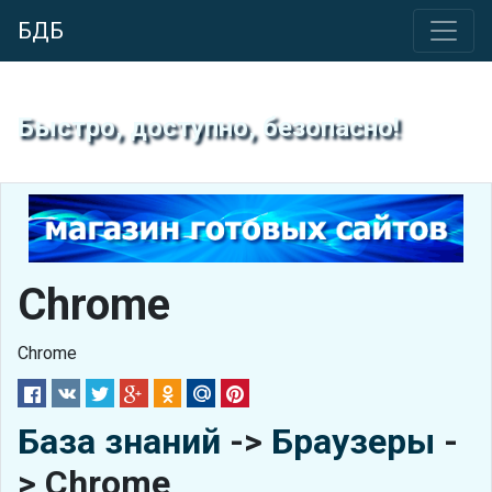
БДБ
Быстро, доступно, безопасно!
Chrome
Chrome
База знаний
->
Браузеры
-
> Chrome