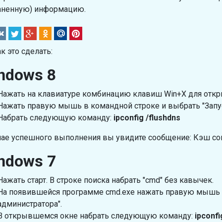
аненную) информацию.
ак это сделать:
ndows 8
Нажать на клавиатуре комбинацию клавиш Win+X для откр
Нажать правую мышь в командной строке и выбрать "Запу
Набрать следующую команду:
ipconfig /flushdns
чае успешного выполнения вы увидите сообщение: Кэш со
ndows 7
Нажать старт. В строке поиска набрать "cmd" без кавычек.
На появившейся программе cmd.exe нажать правую мышь и
администратора".
В открывшемся окне набрать следующую команду:
ipconfi