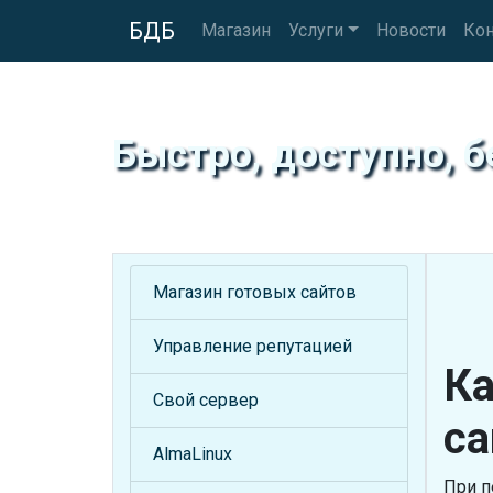
БДБ
Магазин
Услуги
Новости
Ко
Быстро, доступно, б
Магазин готовых сайтов
Управление репутацией
Ка
Свой сервер
са
AlmaLinux
При п