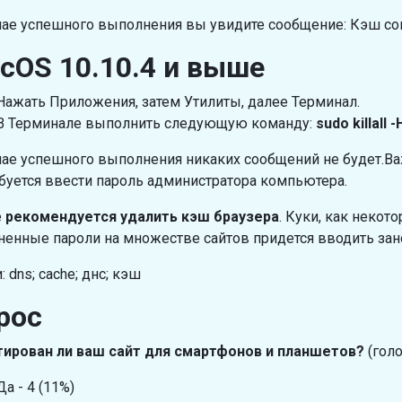
чае успешного выполнения вы увидите сообщение: Кэш со
cOS 10.10.4 и выше
Нажать Приложения, затем Утилиты, далее Терминал.
В Терминале выполнить следующую команду:
sudo killal
чае успешного выполнения никаких сообщений не будет.В
буется ввести пароль администратора компьютера.
е
рекомендуется удалить кэш браузера
. Куки, как некот
ненные пароли на множестве сайтов придется вводить зан
 dns; cache; днс; кэш
рос
ирован ли ваш сайт для смартфонов и планшетов?
(голо
Да - 4 (11%)