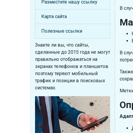
Разместите нашу ссылку
В слу
Карта сайта
Ma
Полезные ссылки
Знаете ли вы, что
сайты,
сделанные до 2015 года не могут
В слу
правильно отображаться на
потре
экранах телефонов и планшетов
Такж
поэтому теряют мобильный
сохра
трафик и позиции в поисковых
системах.
Метки:
Оп
Адапт