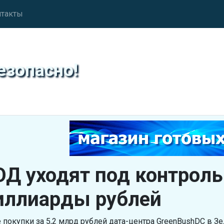
нтакты
езопасно!
Д уходят под контроль
иллиарды рублей
 покупки за 5,2 млрд рублей дата-центра GreenBushDC в З