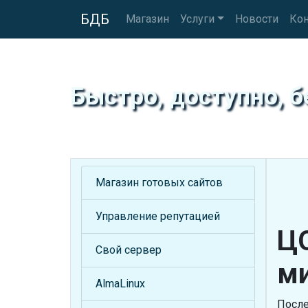
БДБ
Магазин
Услуги
Новости
Ко
Быстро, доступно, б
Магазин готовых сайтов
Управление репутацией
ЦО
Свой сервер
м
AlmaLinux
После