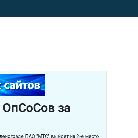
 ОпСоСов за
еленограде ПАО "МТС" выйдет на 2-е место