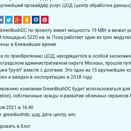
рупнейший провайдер услуг ЦОД (центр обработки данных)
reenBushDC по проекту имеет мощность 19 МВт и может ра
 площадью 5220 кв. м. Пока работает один из трех модуле
ены в ближайшее время.
а по приобретению ЦОД, находящегося в особой экономиче
оградском административном округе Москвы, прошла пут
жи Групп" вместе с долгами. Это один из 15 крупнейших 
оен и введен в эксплуатацию в 2018 году.
явлению компании GreenBushDC будет использоваться дл
cation), собственные нужды и развитие облачных сервисов 
ля 2021 в 16:40
: greenbushdc; цод; дата-центр; мтс
ровать в блог