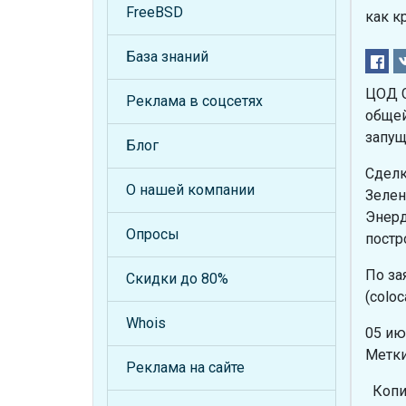
FreeBSD
как к
База знаний
ЦОД G
Реклама в соцсетях
общей
запущ
Блог
Сделк
О нашей компании
Зелен
Энерд
Опросы
постр
По за
Скидки до 80%
(colo
Whois
05 ию
Метки
Реклама на сайте
Копи