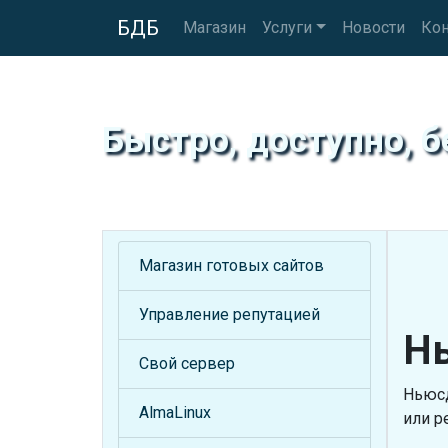
БДБ
Магазин
Услуги
Новости
Ко
Быстро, доступно, б
Магазин готовых сайтов
Управление репутацией
Н
Свой сервер
Ньюсд
AlmaLinux
или р