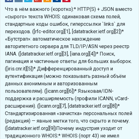
Что в нём важного (коротко):* HTTP(S) + JSON вместо
«сырого» текста WHOIS: одинаковая схема полей,
стандартные коды ошибок, гиперссылки `links` для
переходов. ([rfc-editor.org][1], [datatracker.ietf.org][2])*
«Бутстрап»: автоматическое нахождение
авторитетного сервера для TLD/IP/ASN через реестр
IANA. ([datatracker.ietf.org][3], [iana.org][4])* Поиск,
пагинация и частичные ответы для больших выборок.
([iris.cnr.it][5])* Дифференцированный доступ и
аутентификация (можно показывать разный объём
данных анонимным и авторизованным
пользователям). ([icann.org][6])* Языковая/IDN-
поддержка и расширяемость (профили ICANN, vCard-
расширения). ([icann.org][7], [datatracker.ietf.org][8])*
Стандартизированная «зачистка» персональных полей
(редакция) — явные метки того, что скрыто и почему.
([datatracker.ietf.org][9])Почему индустрия уходит от
традиционного WHOIS:* WHOIS (порт 43) не имел