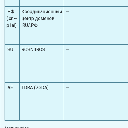
.РФ
Координационный
—
(.xn--
центр доменов
p1ai)
.RU/.РФ
.SU
ROSNIIROS
—
.AE
TDRA (.aeDA)
—