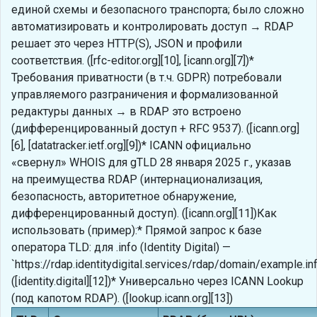
единой схемы и безопасного транспорта; было сложно
автоматизировать и контролировать доступ → RDAP
решает это через HTTP(S), JSON и профили
соответствия. ([rfc-editor.org][10], [icann.org][7])*
Требования приватности (в т.ч. GDPR) потребовали
управляемого разграничения и формализованной
редактуры данных → в RDAP это встроено
(дифференцированный доступ + RFC 9537). ([icann.org]
[6], [datatracker.ietf.org][9])* ICANN официально
«свернул» WHOIS для gTLD 28 января 2025 г., указав
на преимущества RDAP (интернационализация,
безопасность, авторитетное обнаружение,
дифференцированный доступ). ([icann.org][11])Как
использовать (пример):* Прямой запрос к базе
оператора TLD: для .info (Identity Digital) —
`https://rdap.identitydigital.services/rdap/domain/example.inf
([identity.digital][12])* Универсально через ICANN Lookup
(под капотом RDAP). ([lookup.icann.org][13])