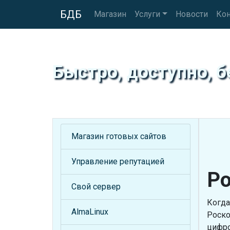
БДБ
Магазин
Услуги
Новости
Ко
Быстро, доступно, б
Магазин готовых сайтов
Управление репутацией
Ро
Свой сервер
Когда
AlmaLinux
Роско
цифро