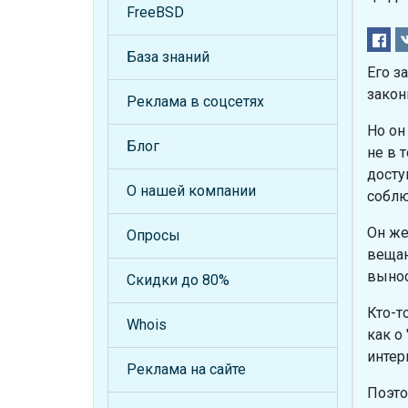
FreeBSD
База знаний
Его з
закон
Реклама в соцсетях
Но он
Блог
не в 
досту
О нашей компании
соблю
Он же
Опросы
вещан
вынос
Скидки до 80%
Кто-т
Whois
как о
интер
Реклама на сайте
Поэто