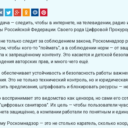
адача — следить, чтобы в интернете, на телевидении, ради
ы Российской Федерации. Своего рода Цифровой Прокуро
 не только следит за соблюдением закона, Роскомнадзор ра
том, чтобы кого-то "поймать", а в соблюдении норм — от 
па к запрещённому контенту. Это касается и детской безоп
дения авторских прав, и много чего ещё.
 обеспечивает устойчивость и безопасность работы важне
ия. Это не только технический контроль, но и юридическа
ить предписания, штрафовать и блокировать ресурсы — не п
о воспринимает это ведомство как цензора, но сами его с
 "цифровых санитаров". Их цель — чтобы пользователи чув
нета защищённо, а компании работали по понятным и един
му Роскомнадзор — это не столько каратель, сколько коор